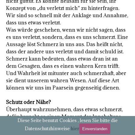
nicht guttut. Es könnte heilsam für sie sein, ihr
Konzept von „du verletzt mich“ zu hinterfragen.
Wir sind so schnell mit der Anklage und Annahme,
dass uns etwas verletzt.
Was würde geschehen, wenn wir nicht sagen, dass
es uns verletzt, sondern, dass es uns schmerzt. Eine
Aussage löst Schmerz in uns aus. Das heißt nicht,
dass der andere uns verletzt und damit schuld ist.
Schmerz kann bedeuten, dass etwas dran ist an
dem Gesagten, dass es einen wahren Kern trifft.
Und Wahrheit ist mitunter auch schmerzhaft, aber
sie dient unserem wahren Wesen. Auf diese Art
können wir uns im Paarsein gegenseitig dienen.
Schutz oder Nähe?
Überhaupt wahrzunehmen, dass etwas schmerzt,
dafür braucht es einen Moment des Innehaltens.
Diese Seite benutzt Cookies , lesen Sie bitte die
Nicht sofort reagieren. Anhalten und wahrnehmen
Datenschutzhinweise
hier
Einverstanden
– was löst das Gesagte in mir aus? In meinem