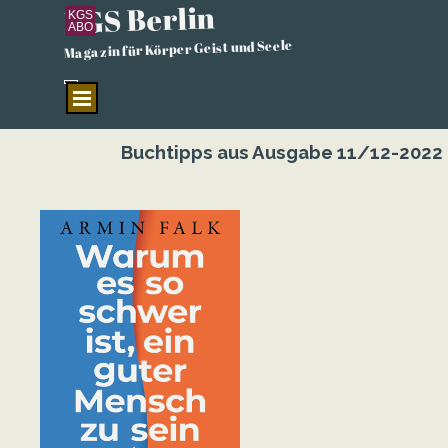
KGS Berlin
Direkt zum Seiteninhalt
KGS
ABO
Magazin für Körper Geist und Seele
Menü überspringen
Buchtipps aus Ausgabe 11/12-2022