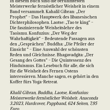
In diesem Buch sind die berühmtesten
Meisterwerke fernöstlicher Weisheit in einem
Band versammelt. Kahalil Gibran: „Der
Prophet“ – Das Hauptwerk des libanesischen
Dichterphilosophen. Laotse: „Tao te king“ –
Die faszinierende Weisheitslehre des
Taoismu. Konfuzius: „Der Weg der
Wahrhaftigkeit“ – Bedeutende Passagen aus
den „Gesprächen“. Buddha: „Die Pfeiler der
Einsicht “ – Eine Auswahl der schönsten
Reden und Gleichnisse. Bhagavadgita: „Der
Gesang des Gottes“ – Die Quintessenz des
Hinduismus. Ein Lesebuch für alle, die sich
für die Weisheit des Fernen Ostens
interessieren. Manche sagen, es gehört in den
Koffer fürs Yoga-Retreat.
Khalil Gibran, Buddha, Laotse, Konfuzius:
Meisterwerke fernöstlicher Weisheit. Anaconda
3.2023, Hardcover, Pappband, 624 Seiten, 7,95
Euro